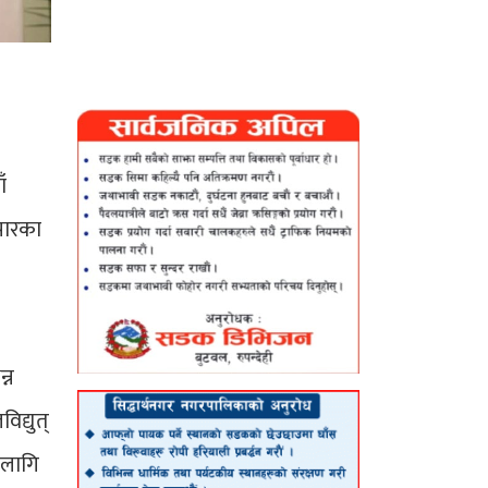
ँ
पारका
्न
िद्युत्
ा लागि