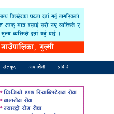
खेलकूद
जीवनशैली
प्रविधि