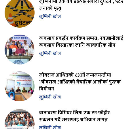
लुम्बिनीमा एक वर्ष ४७९७ सवारी दुर्घटना, ५८५
जनाको मृत्यु
लुम्बिनी खोज
व्यवसाय प्रवर्द्धन कार्यक्रम सम्पन्न, नवउद्यमीलाई
व्यवसाय विस्तारका लागि व्यावहारिक सीप
लुम्बिनी खोज
जीवराज आश्रितको ८३औँ जन्मजयन्तीमा
‘जीवराज आश्रितको वैचारिक आलोक’ पुस्तक
विमोचन
लुम्बिनी खोज
वातावरण प्रिमियर लिगः एक टन फोहोर
संकलन गर्दै सरसफाइ अभियान सम्पन्न
लुम्बिनी खोज