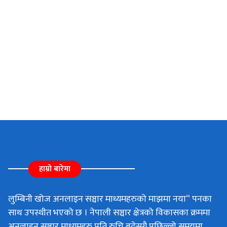
हाम्रो बारेमा
लुम्बिनी खोज अनलाइन सञ्चार माध्यमहरुको माझमा नया“ पनका
साथ उपस्थीत भएको छ । नेपाली सञ्चार क्षेत्रको विकासका क्रममा
अनलाइन सञ्चार माध्यमहरु प्रति रुचि बढेसगै पछिल्लो समयमा