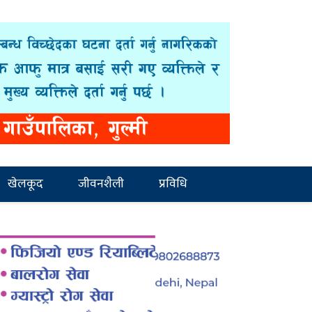
खेलकूद
जीवनशैली
प्रविधि