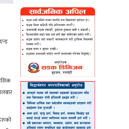
एन्ड
ेरासिक
ंगलबार
ञहरुको