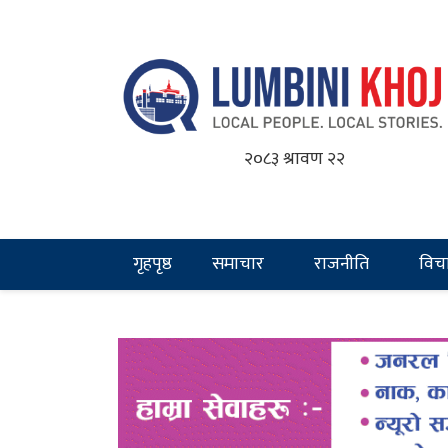
२०८३ श्रावण २२
गृहपृष्ठ
समाचार
राजनीति
विच