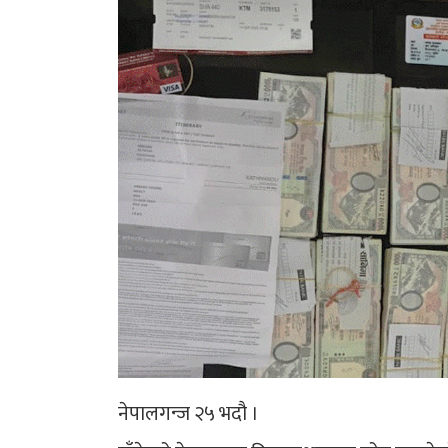
नेपालगन्ज २५ भदौ ।