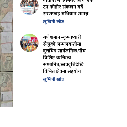
वातावरण प्रिमियर लिगः एक
टन फोहोर संकलन गर्दै
सरसफाइ अभियान सम्पन्न
लुम्बिनी खोज
गणेशमान–कृष्णप्यारी
सैजुको जन्मजयन्तीमा
वृत्तचित्र सार्वजनिक,पाँच
विशिष्ट व्यक्तित्व
सम्मानित,छात्रवृत्तिदेखि
विभिन्न क्षेत्रमा सहयोग
लुम्बिनी खोज