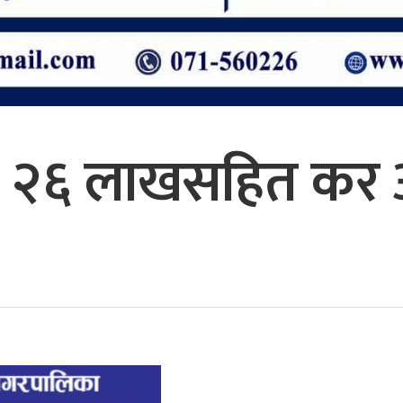
 २६ लाखसहित कर अ