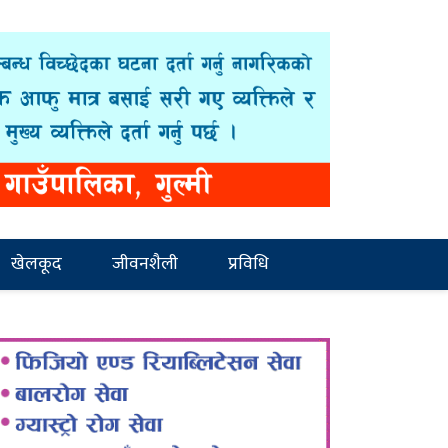
खेलकूद
जीवनशैली
प्रविधि