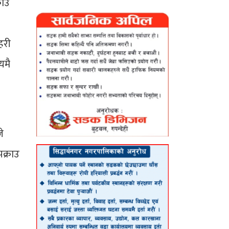
राउ
हरी
यमै
े
क्राउ