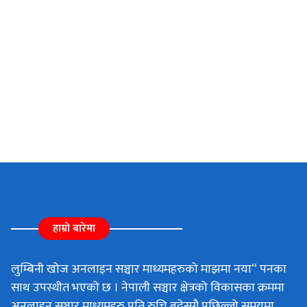
हाम्रो बारेमा
लुम्बिनी खोज अनलाइन सञ्चार माध्यमहरुको माझमा नया“ पनका
साथ उपस्थीत भएको छ । नेपाली सञ्चार क्षेत्रको विकासका क्रममा
अनलाइन सञ्चार माध्यमहरु प्रति रुचि बढेसगै पछिल्लो समयमा