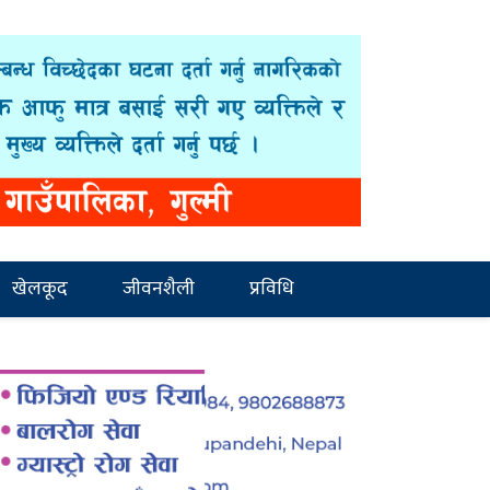
खेलकूद
जीवनशैली
प्रविधि