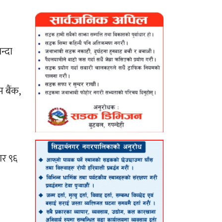
न्दा
 बैंक,
ार ९६