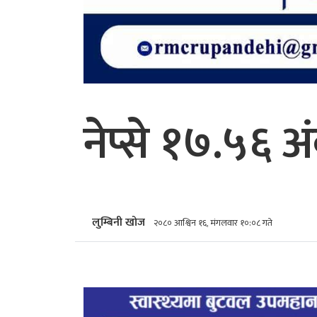
नेप्से १७.५६ अ
लुम्बिनी खोज
२०८० आश्विन १६, मंगलवार १०:०८ गते