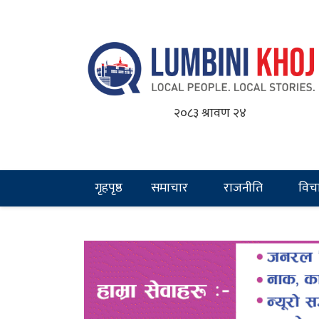
२०८३ श्रावण २४
गृहपृष्ठ
समाचार
राजनीति
विच