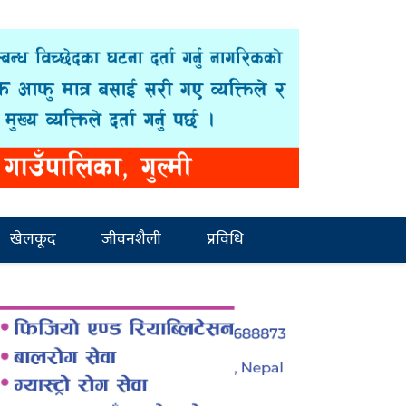
खेलकूद
जीवनशैली
प्रविधि