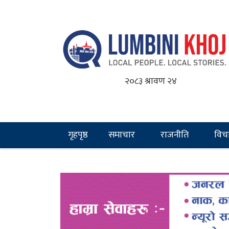
२०८३ श्रावण २४
गृहपृष्ठ
समाचार
राजनीति
विच