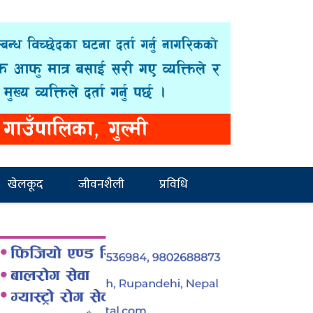
खेलकूद
जीवनशैली
प्रविधि