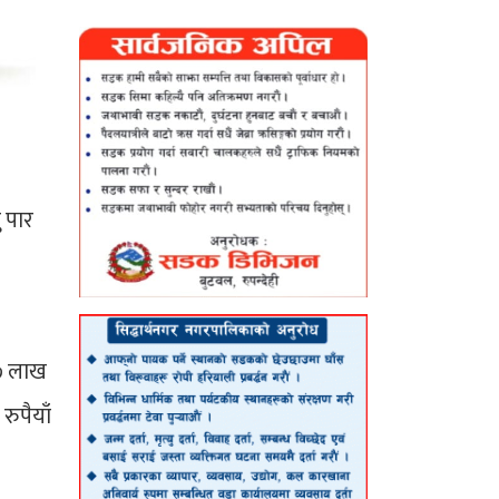
ु पार
७ लाख
ुपैयाँ