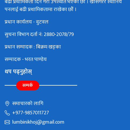
बढी प्रथामिकता दिने गरी उपस्थीत भएका छौं । खासगरेर स्थानिय
पनलाई बढी प्रथामिकतामा राखेका छौं ।
प्रधान कार्यलय - वुटवल
सुचना विभाग दर्ता नं: 2880-2078/79
प्रधान सम्पादक : बिक्रम खड्का
सम्पादक - भरत पाण्डेय
थप पढ्नुहोस्
सम्पर्क
समाचारको लागि
+977-9857011727
lumbinikhoj@gmail.com