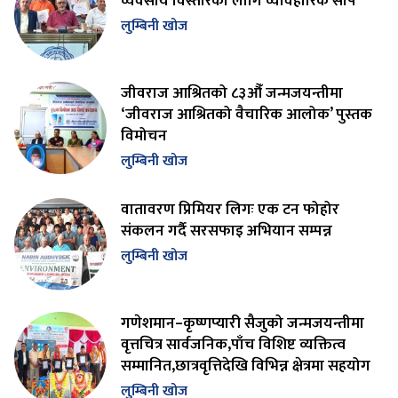
व्यवसाय विस्तारका लागि व्यावहारिक सीप
लुम्बिनी खोज
जीवराज आश्रितको ८३औँ जन्मजयन्तीमा
‘जीवराज आश्रितको वैचारिक आलोक’ पुस्तक
विमोचन
लुम्बिनी खोज
वातावरण प्रिमियर लिगः एक टन फोहोर
संकलन गर्दै सरसफाइ अभियान सम्पन्न
लुम्बिनी खोज
गणेशमान–कृष्णप्यारी सैजुको जन्मजयन्तीमा
वृत्तचित्र सार्वजनिक,पाँच विशिष्ट व्यक्तित्व
सम्मानित,छात्रवृत्तिदेखि विभिन्न क्षेत्रमा सहयोग
लुम्बिनी खोज