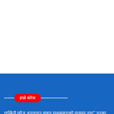
हाम्रो बारेमा
लुम्बिनी खोज अनलाइन सञ्चार माध्यमहरुको माझमा नया“ पनका