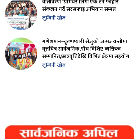
वातावरण प्रिमियर लिगः एक टन फोहोर
संकलन गर्दै सरसफाइ अभियान सम्पन्न
लुम्बिनी खोज
गणेशमान–कृष्णप्यारी सैजुको जन्मजयन्तीमा
वृत्तचित्र सार्वजनिक,पाँच विशिष्ट व्यक्तित्व
सम्मानित,छात्रवृत्तिदेखि विभिन्न क्षेत्रमा सहयोग
लुम्बिनी खोज