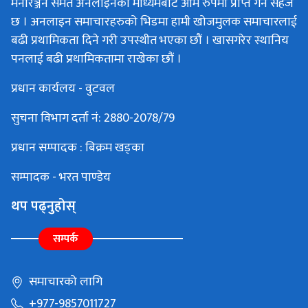
मनोरञ्जन समेत अनलाइनका माध्यमबाट आम रुपमा प्राप्त गर्न सहज
छ । अनलाइन समाचारहरुको भिडमा हामी खोजमुलक समाचारलाई
बढी प्रथामिकता दिने गरी उपस्थीत भएका छौं । खासगरेर स्थानिय
पनलाई बढी प्रथामिकतामा राखेका छौं ।
प्रधान कार्यलय - वुटवल
सुचना विभाग दर्ता नं: 2880-2078/79
प्रधान सम्पादक : बिक्रम खड्का
सम्पादक - भरत पाण्डेय
थप पढ्नुहोस्
सम्पर्क
समाचारको लागि
+977-9857011727