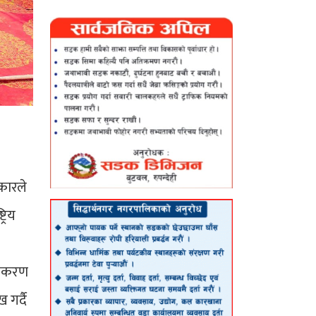
रकारले
रिय
ामाकरण
गर्दै