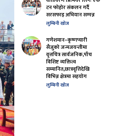
वातावरण प्रिमियर लिगः एक
टन फोहोर संकलन गर्दै
सरसफाइ अभियान सम्पन्न
लुम्बिनी खोज
गणेशमान–कृष्णप्यारी
सैजुको जन्मजयन्तीमा
वृत्तचित्र सार्वजनिक,पाँच
विशिष्ट व्यक्तित्व
सम्मानित,छात्रवृत्तिदेखि
विभिन्न क्षेत्रमा सहयोग
लुम्बिनी खोज