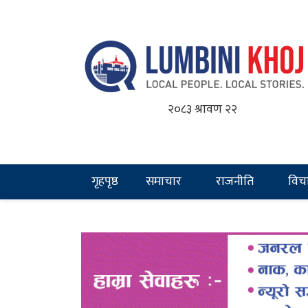
२०८३ श्रावण २२
गृहपृष्ठ
समाचार
राजनीति
विच