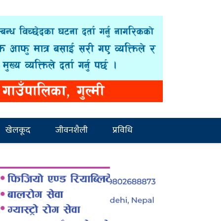
खेलकूद
जीवनशैली
प्रविधि