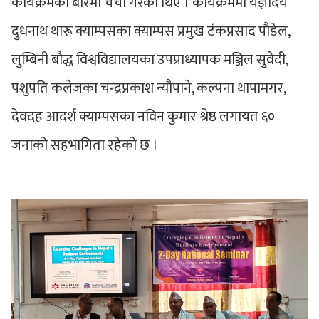
कार्यक्रमका बारेमा चर्चा गरेका थिए । कार्यक्रममा यज्ञोदय
दुधनाथ थारू क्याम्पसका क्याम्पस प्रमुख टंकप्रसाद पौडेल,
लुम्बिनी बौद्ध विश्वविद्यालयका उपप्राध्यापक मञ्जिल सुवेदी,
पशुपति कलेजका चन्द्रप्रकाश न्यौपाने, कल्पना थापामगर,
देवदह आदर्श क्याम्पसका नविन कुमार श्रेष्ठ लगायत ६०
जनाको सहभागिता रहेको छ ।