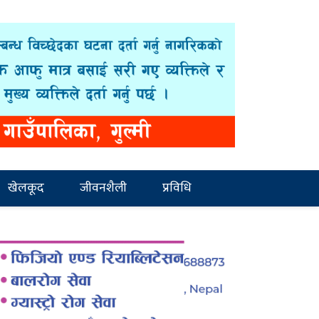
खेलकूद
जीवनशैली
प्रविधि