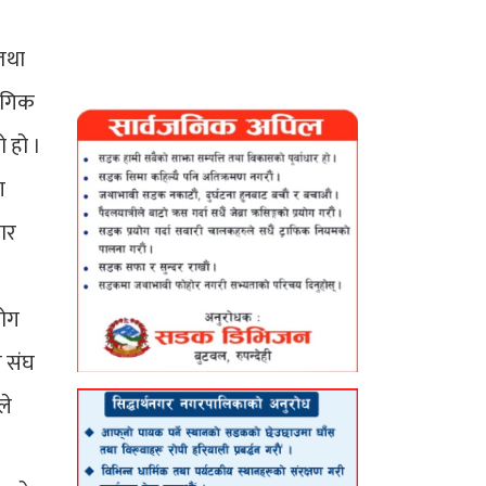
 तथा
योगिक
ो हो ।
ग
पार
योग
य संघ
ले