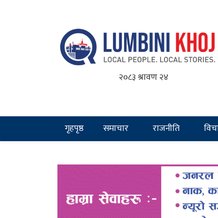
२०८३ श्रावण २४
गृहपृष्ठ
समाचार
राजनीति
विच