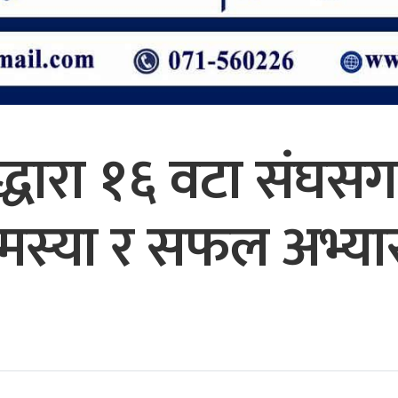
्धारा १६ वटा संघसग 
समस्या र सफल अभ्य