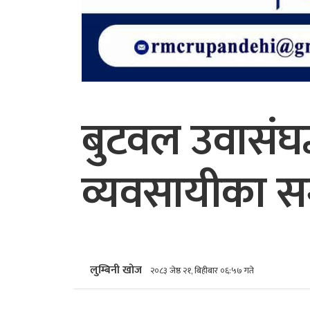
बुटवल उवासंघद
व्यवसायीका 
लुम्बिनी खोज
२०८३ जेष्ठ २१, बिहीबार ०६:५७ गते