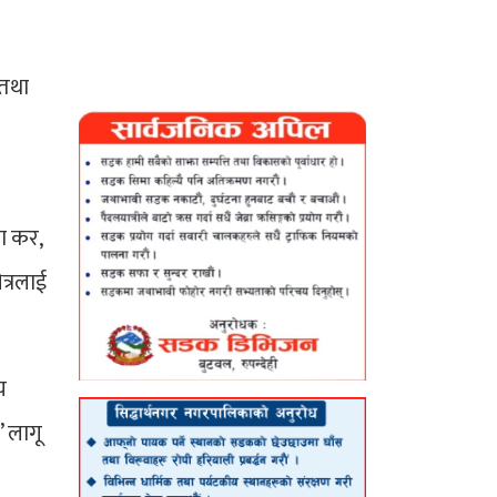
 तथा
ा कर,
त्रलाई
य
’ लागू