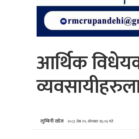
आर्थिक विधेयक
व्यवसायीहरु
लुम्बिनी खोज
२०८३ जेष्ठ २५, सोमबार १६:०६ गते