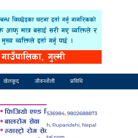
खेलकूद
जीवनशैली
प्रविधि