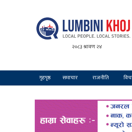
२०८३ श्रावण २४
गृहपृष्ठ
समाचार
राजनीति
विच