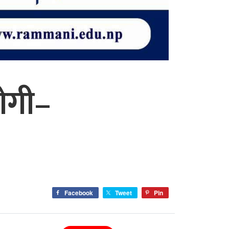
ोगी–
Facebook
Tweet
Pin