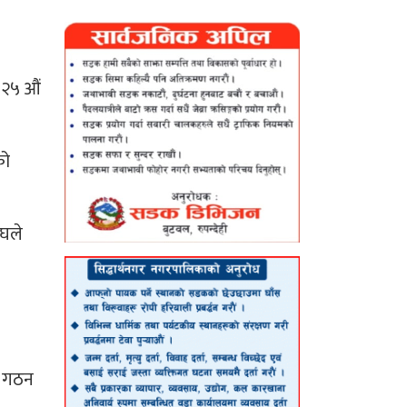
 २५ औं
को
ंघले
ि गठन