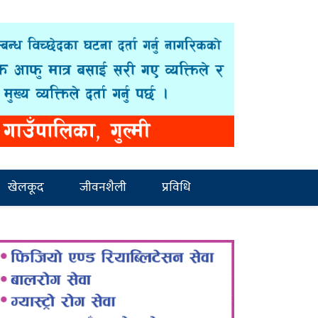
खेलकूद
जीवनशैली
प्रविधि