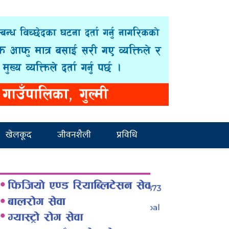
खेलकूद
जीवनशैली
प्रविधि