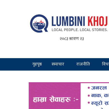
२०८३ श्रावण २३
गृहपृष्ठ
समाचार
राजनीति
विच