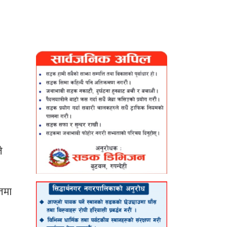
े
तमा