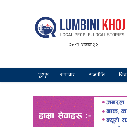
२०८३ श्रावण २२
गृहपृष्ठ
समाचार
राजनीति
विच