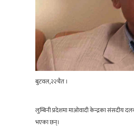
बुटवल,२२चैत ।
लुम्बिनी प्रदेशमा माओवादी केन्द्रका संसदीय द
भएका छन्।