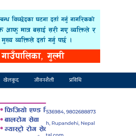
खेलकूद
जीवनशैली
प्रविधि