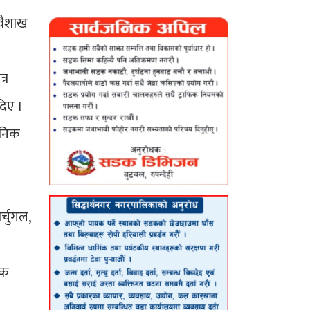
 वैशाख
्र
दिए ।
ानिक
र्चुगल,
िक