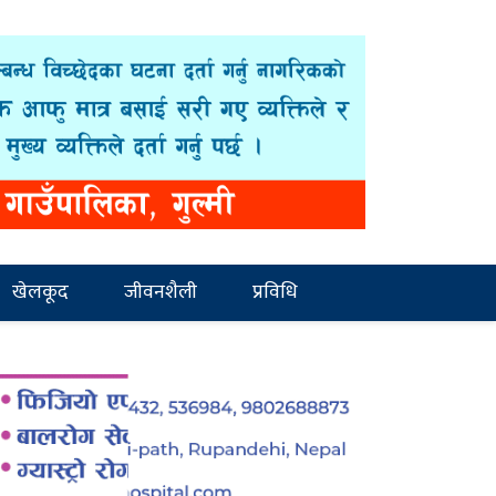
खेलकूद
जीवनशैली
प्रविधि