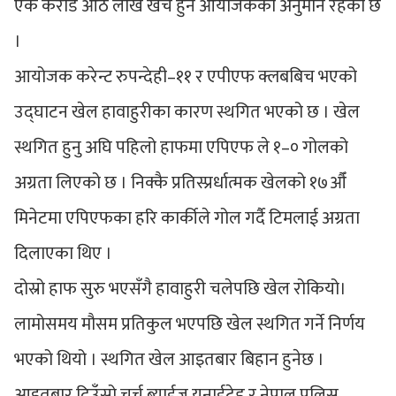
एक करोड आठ लाख खर्च हुने आयोजकको अनुमान रहेको छ
।
आयोजक करेन्ट रुपन्देही–११ र एपीएफ क्लबबिच भएको
उद्घाटन खेल हावाहुरीका कारण स्थगित भएको छ । खेल
स्थगित हुनु अघि पहिलो हाफमा एपिएफ ले १–० गोलको
अग्रता लिएको छ । निक्कै प्रतिस्प्रर्धात्मक खेलको १७औँ
मिनेटमा एपिएफका हरि कार्कीले गोल गर्दै टिमलाई अग्रता
दिलाएका थिए ।
दोस्रो हाफ सुरु भएसँगै हावाहुरी चलेपछि खेल रोकियो।
लामोसमय मौसम प्रतिकुल भएपछि खेल स्थगित गर्ने निर्णय
भएको थियो । स्थगित खेल आइतबार बिहान हुनेछ ।
आइतबार दिउँसो चर्च ब्याईज युनाईटेड र नेपाल पुलिस