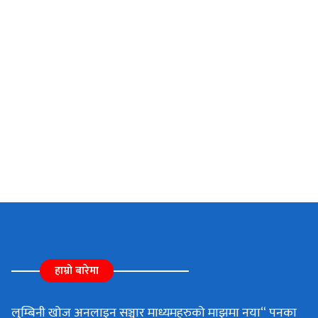
हाम्रो बारेमा
लुम्बिनी खोज अनलाइन सञ्चार माध्यमहरुको माझमा नया“ पनका