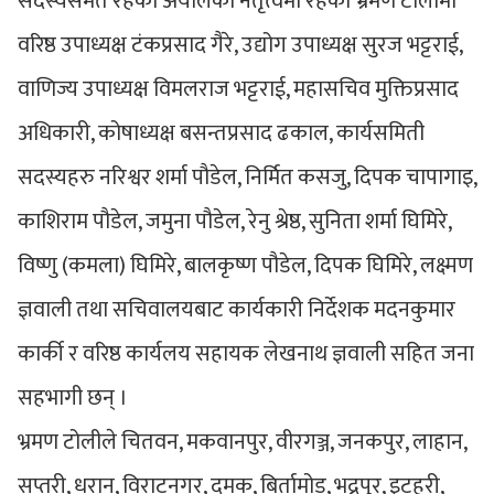
सदस्यसमेत रहेका अर्यालको नेतृत्वमा रहेको भ्रमण टोलीमा
वरिष्ठ उपाध्यक्ष टंकप्रसाद गैरे, उद्योग उपाध्यक्ष सुरज भट्टराई,
वाणिज्य उपाध्यक्ष विमलराज भट्टराई, महासचिव मुक्तिप्रसाद
अधिकारी, कोषाध्यक्ष बसन्तप्रसाद ढकाल, कार्यसमिती
सदस्यहरु नरिश्वर शर्मा पौडेल, निर्मित कसजु, दिपक चापागाइ,
काशिराम पौडेल, जमुना पौडेल, रेनु श्रेष्ठ, सुनिता शर्मा घिमिरे,
विष्णु (कमला) घिमिरे, बालकृष्ण पौडेल, दिपक घिमिरे, लक्ष्मण
ज्ञवाली तथा सचिवालयबाट कार्यकारी निर्देशक मदनकुमार
कार्की र वरिष्ठ कार्यलय सहायक लेखनाथ ज्ञवाली सहित जना
सहभागी छन् ।
भ्रमण टोलीले चितवन, मकवानपुर, वीरगञ्ज, जनकपुर, लाहान,
सप्तरी, धरान, विराटनगर, दमक, बिर्तामोड, भद्रपुर, इटहरी,