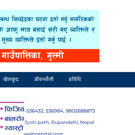
खेलकूद
जीवनशैली
प्रविधि