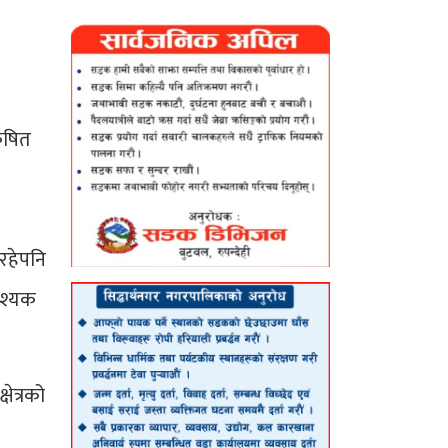
्कषित
 रहेपनि
वश्यक
षेत्रको