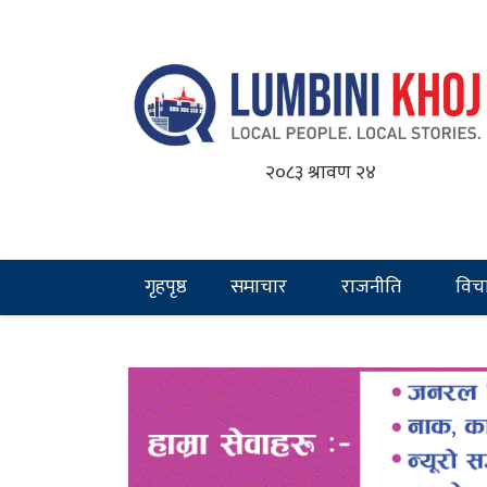
२०८३ श्रावण २४
गृहपृष्ठ
समाचार
राजनीति
विच