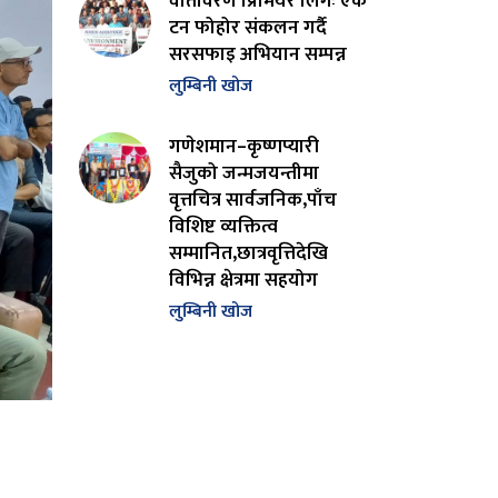
वातावरण प्रिमियर लिगः एक
टन फोहोर संकलन गर्दै
सरसफाइ अभियान सम्पन्न
लुम्बिनी खोज
गणेशमान–कृष्णप्यारी
सैजुको जन्मजयन्तीमा
वृत्तचित्र सार्वजनिक,पाँच
विशिष्ट व्यक्तित्व
सम्मानित,छात्रवृत्तिदेखि
विभिन्न क्षेत्रमा सहयोग
लुम्बिनी खोज