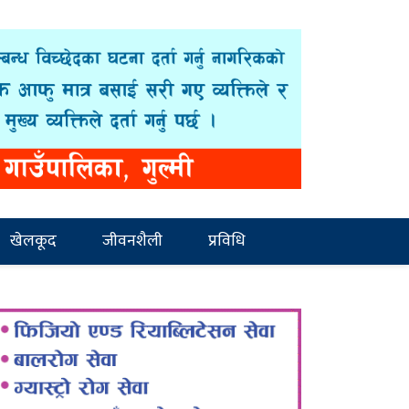
खेलकूद
जीवनशैली
प्रविधि