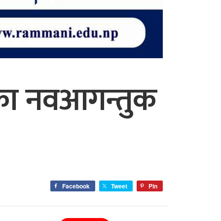
हका नवआगन्तुक
Facebook
Tweet
Pin