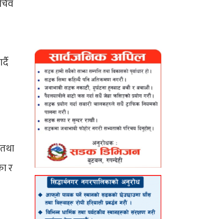
सचिव
्दै
 तथा
का र