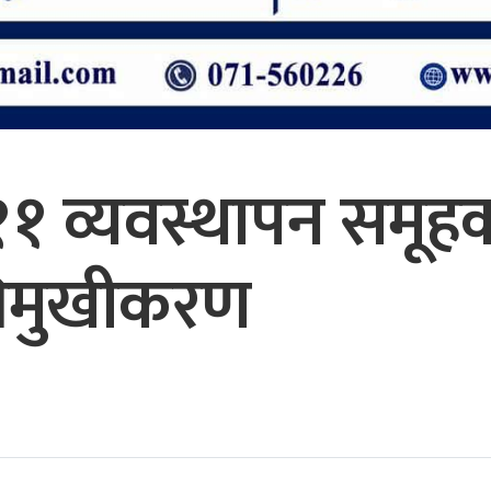
 ११ व्यवस्थापन समू
अभिमुखीकरण