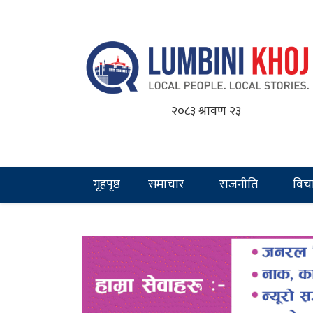
२०८३ श्रावण २३
गृहपृष्ठ
समाचार
राजनीति
विच