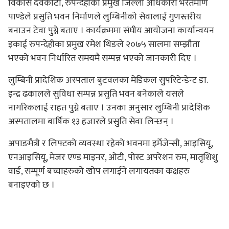
विकास देवकोटा, रुपन्देहीका प्रमुख जिल्ला अधिकारी भरतमणि
पाण्डेले प्रसुति भवन निर्माणले लुम्बिनीको सेवालाई गुणस्तरीय
बनाउन टेवा पुुग्ने बताए । कार्यक्रममा संघीय आयोजना कार्यान्वयन
इकाई रुपन्देहीका प्रमुख रमेश थिङले २०७५ सालमा सम्झौता
भएको भवन निर्धारित समयमै सम्पन्न भएको जानकारी दिए ।
लुम्बिनी प्रादेशिक अस्पताल बुटवलका मेडिकल सुुपरिटेन्डेन्ट डा.
इन्द्र ढकालले सुविधा सम्पन्न प्रसुति भवन बनेकाले यसले
नागरिकलाई राहत पुुग्ने बताए । उनका अनुसार लुम्बिनी प्रादेशिक
अस्पतालमा बार्षिक १३ हजारले प्रसुुति सेवा लिन्छन् ।
अपाङमैत्री र लिफ्टको व्यवस्था रहेको भवनमा इर्मेजेन्सी, आइसियूू,
एनआइसियूू, मेजर एण्ड माइनर, ओटी, पोस्ट अपरेशन रुम, मातृशिशुु
वार्ड, सम्पूर्ण बच्चाहरुको खोप लगाईने लगायतका कक्षहरु
बनाइएको छ ।