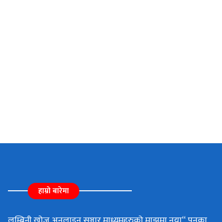
हाम्रो बारेमा
लुम्बिनी खोज अनलाइन सञ्चार माध्यमहरुको माझमा नया“ पनका