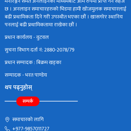
मनोरञ्जन समेत अनलाइनका माध्यमबाट आम रुपमा प्राप्त गर्न सहज
छ । अनलाइन समाचारहरुको भिडमा हामी खोजमुलक समाचारलाई
बढी प्रथामिकता दिने गरी उपस्थीत भएका छौं । खासगरेर स्थानिय
पनलाई बढी प्रथामिकतामा राखेका छौं ।
प्रधान कार्यलय - वुटवल
सुचना विभाग दर्ता नं: 2880-2078/79
प्रधान सम्पादक : बिक्रम खड्का
सम्पादक - भरत पाण्डेय
थप पढ्नुहोस्
सम्पर्क
समाचारको लागि
+977-9857011727