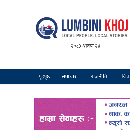
२०८३ श्रावण २४
गृहपृष्ठ
समाचार
राजनीति
विच