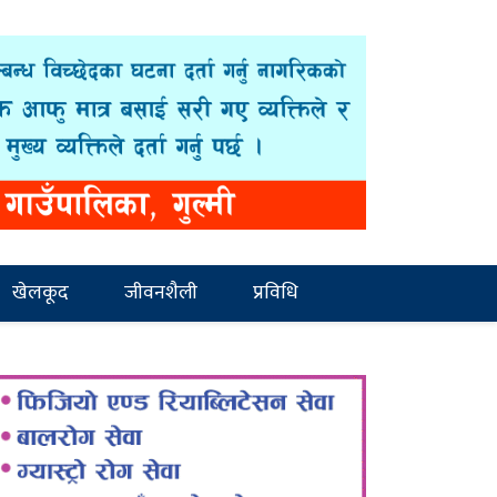
खेलकूद
जीवनशैली
प्रविधि