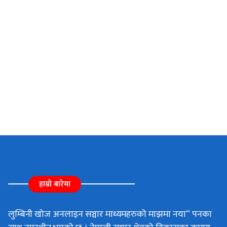
हाम्रो बारेमा
लुम्बिनी खोज अनलाइन सञ्चार माध्यमहरुको माझमा नया“ पनका