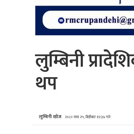
लुम्बिनी प्रा
थप
लुम्बिनी खोज
२०८० माघ २५, बिहीबार १२:३७ गते