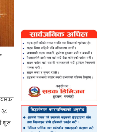
िवारका
र २८
 शुरु