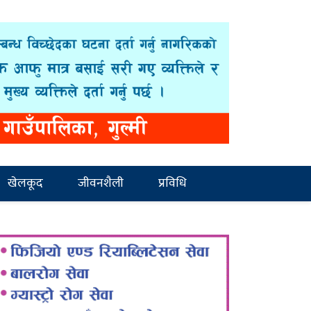
खेलकूद
जीवनशैली
प्रविधि