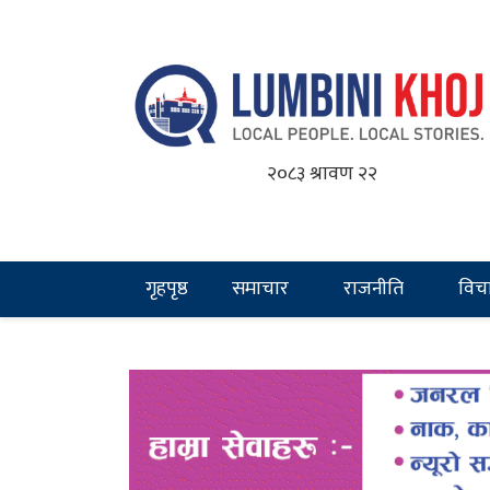
२०८३ श्रावण २२
गृहपृष्ठ
समाचार
राजनीति
विच