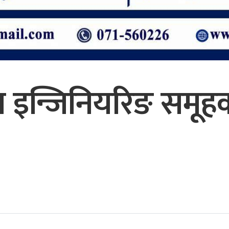
 इन्जिनियरिङ समूह