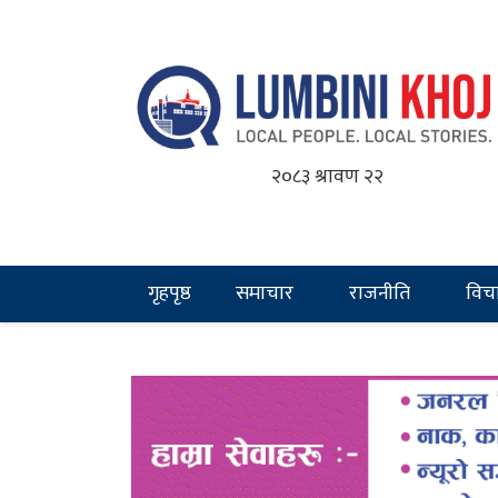
२०८३ श्रावण २२
गृहपृष्ठ
समाचार
राजनीति
विच