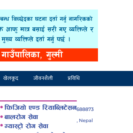
खेलकूद
जीवनशैली
प्रविधि