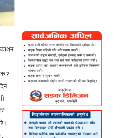
्रकाशन
्षक र
 दिन
सी
पनि
रे ।
ल,