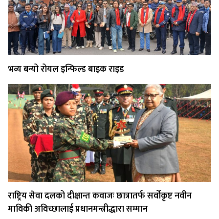
भव्य बन्यो रोयल इन्फिल्ड बाइक राइड
राष्ट्रिय सेवा दलको दीक्षान्त कवाजः छात्रातर्फ सर्वोकृष्ट नवीन
माविकी अविच्छालाई प्रधानमन्त्रीद्धारा सम्मान